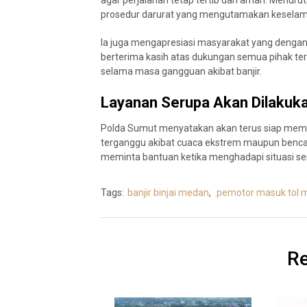
agar perjalanan tetap tertib dan aman. Menurutn
prosedur darurat yang mengutamakan keselam
Ia juga mengapresiasi masyarakat yang dengan te
berterima kasih atas dukungan semua pihak t
selama masa gangguan akibat banjir.
Layanan Serupa Akan Dilakukan
Polda Sumut menyatakan akan terus siap membe
terganggu akibat cuaca ekstrem maupun bencan
meminta bantuan ketika menghadapi situasi s
Tags:
banjir binjai medan
,
pemotor masuk tol 
Re