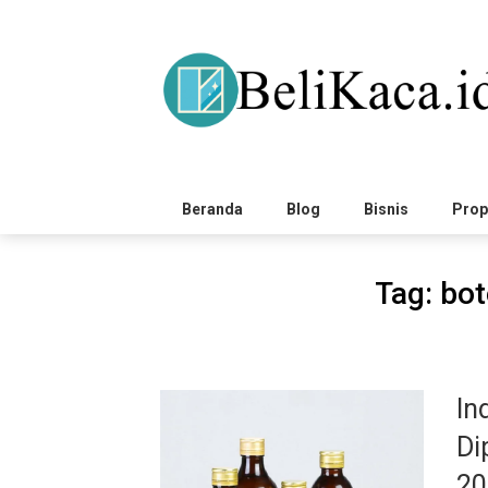
Skip
to
content
Beranda
Blog
Bisnis
Prop
Tag:
bot
In
Di
20