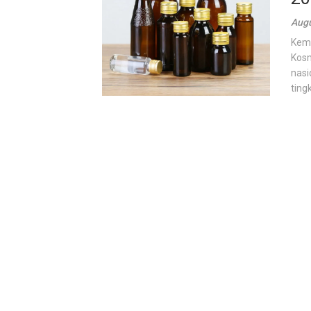
Augu
Kema
Kosm
nasi
ting