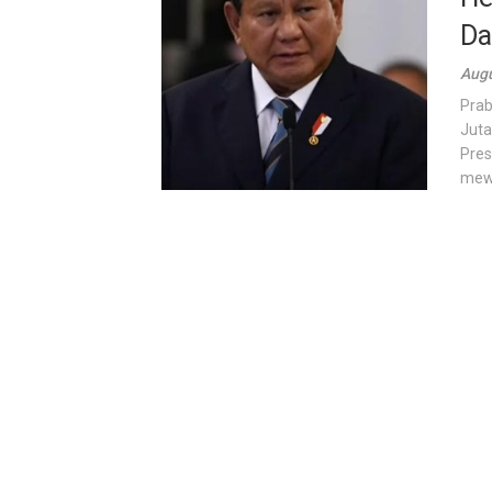
Da
Augu
Pra
Juta
Pres
mewu