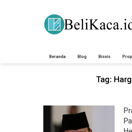
Skip
to
content
Beranda
Blog
Bisnis
Prop
Tag:
Harg
Pr
Pa
He