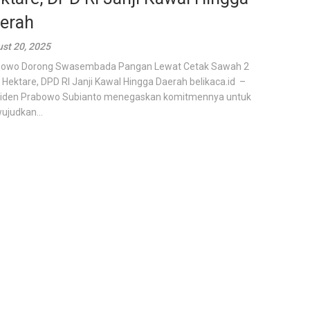
erah
st 20, 2025
bowo Dorong Swasembada Pangan Lewat Cetak Sawah 2
 Hektare, DPD RI Janji Kawal Hingga Daerah belikaca.id –
iden Prabowo Subianto menegaskan komitmennya untuk
judkan...