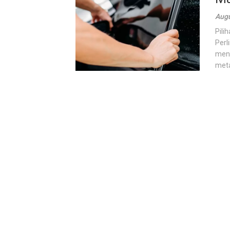
Augu
Pili
Perl
mena
meta