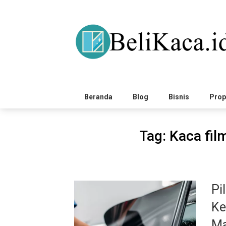
Skip
to
content
Beranda
Blog
Bisnis
Prop
Tag:
Kaca fil
Pi
Ke
Ma