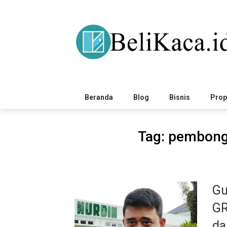
Skip
to
content
Beranda
Blog
Bisnis
Prop
Tag:
pembongk
Gu
GR
da