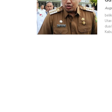
Augu
beli
Utar
dua 
Kabu