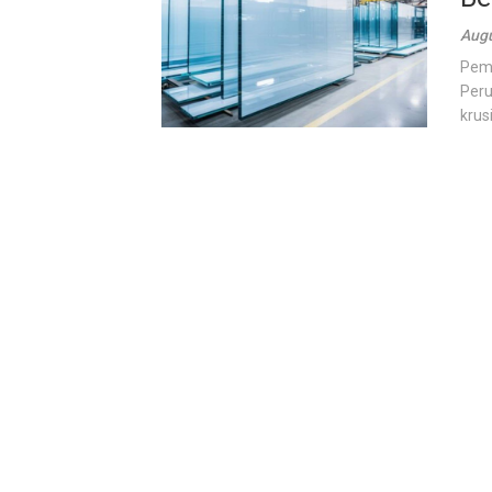
Augu
Pema
Peru
krus