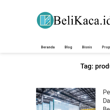
Skip
to
content
Beranda
Blog
Bisnis
Prop
Tag:
prod
Pe
Da
Be