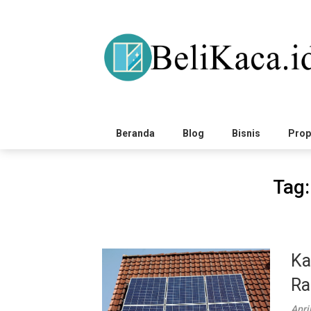
Skip
to
content
Beranda
Blog
Bisnis
Prop
Tag
Ka
Ra
Apri