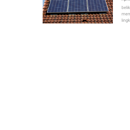
beli
memb
lingk