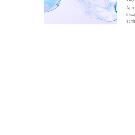
Apa 
kaca
sehi