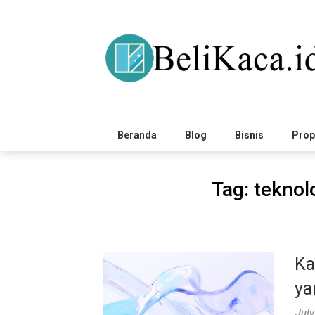
Skip
to
content
Beranda
Blog
Bisnis
Prop
Tag:
teknolo
Ka
ya
July