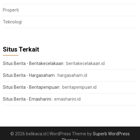
Properti
Teknologi
Situs Terkait
Situs Berita - Beritakecelakaan :
beritakecelakaan.id
Situs Berita - Hargasaham :
hargasaham.id
Situs Berita - Beritapenipuan :
beritapenipuan.id
Situs Berita - Emasharini :
emasharini.id
© 2026 belikaca.id
| WordPress Theme by
Superb WordPress