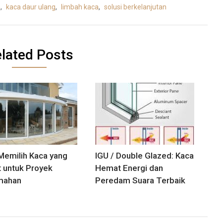
n
,
kaca daur ulang
,
limbah kaca
,
solusi berkelanjutan
lated Posts
Memilih Kaca yang
IGU / Double Glazed: Kaca
 untuk Proyek
Hemat Energi dan
mahan
Peredam Suara Terbaik