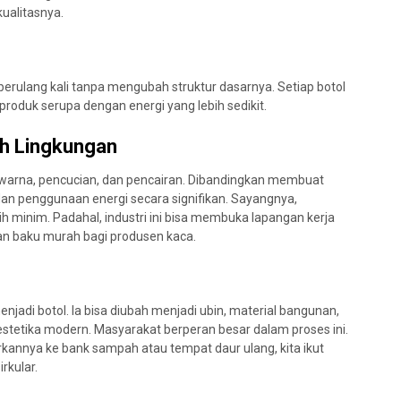
kualitasnya.
 berulang kali tanpa mengubah struktur dasarnya. Setiap botol
produk serupa dengan energi yang lebih sedikit.
ah Lingkungan
warna, pencucian, dan pencairan. Dibandingkan membuat
 dan penggunaan energi secara signifikan. Sayangnya,
h minim. Padahal, industri ini bisa membuka lapangan kerja
an baku murah bagi produsen kaca.
enjadi botol. Ia bisa diubah menjadi ubin, material bangunan,
n estetika modern. Masyarakat berperan besar dalam proses ini.
nnya ke bank sampah atau tempat daur ulang, kita ikut
rkular.