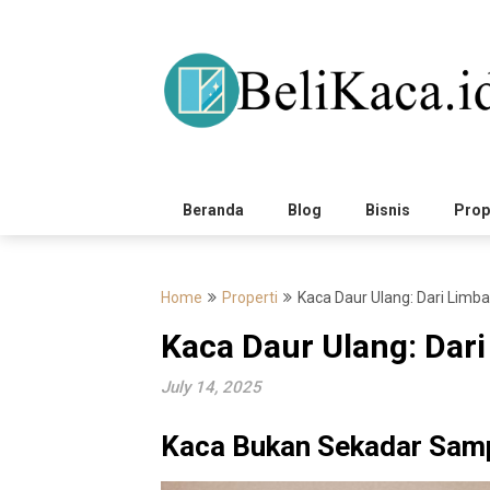
Skip
to
content
Beranda
Blog
Bisnis
Prop
Home
Properti
Kaca Daur Ulang: Dari Limb
Kaca Daur Ulang: Dar
July 14, 2025
Kaca Bukan Sekadar Sam