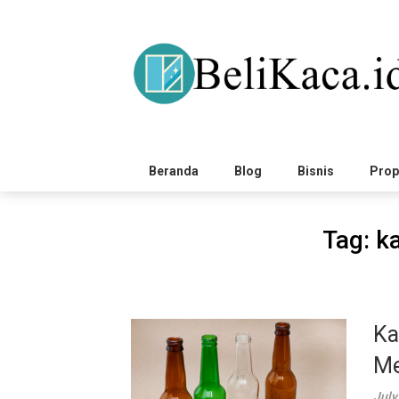
Skip
to
content
Beranda
Blog
Bisnis
Prop
Tag:
k
Ka
Me
July